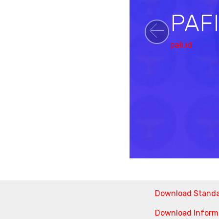
PAF
Previou
pafi.id
Download Stand
Download Informa