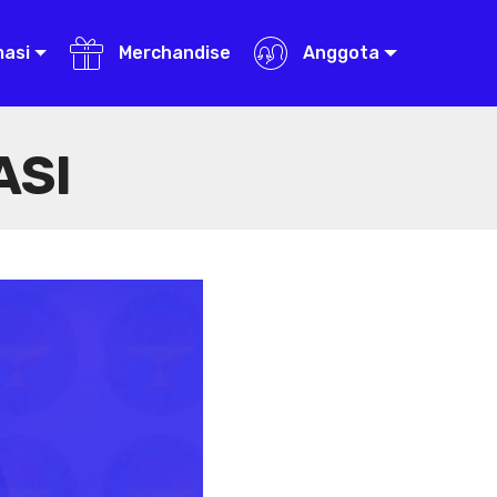
masi
Merchandise
Anggota
ASI