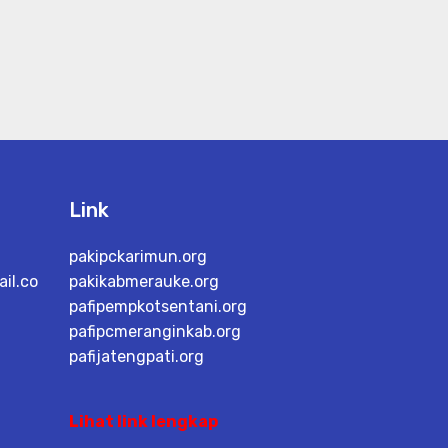
Link
pakipckarimun.org
il.co
pakikabmerauke.org
pafipempkotsentani.org
pafipcmeranginkab.org
pafijatengpati.org
Lihat link lengkap