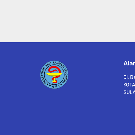
Ala
Jl. 
KOT
SULA