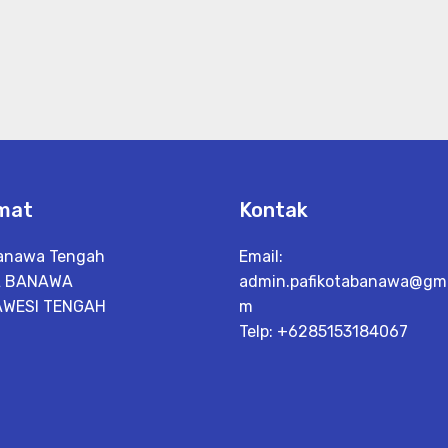
mat
Kontak
Banawa Tengah
Email:
A BANAWA
admin.pafikotabanawa@gma
WESI TENGAH
m
Telp: +6285153184067